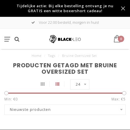
Tijdelijke actie: Bij elke bestelling ontvang je nu
GRATIS een witte boxershort cadeau!
Voor 22:00 besteld, morgen in huis!
0
Home
/
Tags
/
Bruine Oversized Set
PRODUCTEN GETAGD MET BRUINE
OVERSIZED SET
24
Min: €
0
Max: €
5
Nieuwste producten