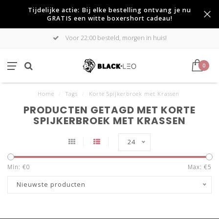
Tijdelijke actie: Bij elke bestelling ontvang je nu
GRATIS een witte boxershort cadeau!
Voor 22:00 besteld, morgen in huis!
0
Home
/
Tags
/
Korte Spijkerbroek met Krassen
PRODUCTEN GETAGD MET KORTE
SPIJKERBROEK MET KRASSEN
24
Min: €
0
Max: €
5
Nieuwste producten