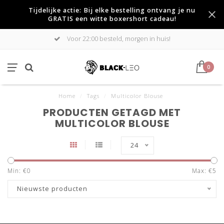
Tijdelijke actie: Bij elke bestelling ontvang je nu
GRATIS een witte boxershort cadeau!
Voor 22:00 besteld, morgen in huis!
0
Home
/
Tags
/
Multicolor Blouse
PRODUCTEN GETAGD MET
MULTICOLOR BLOUSE
24
Min: €
0
Max: €
5
Nieuwste producten