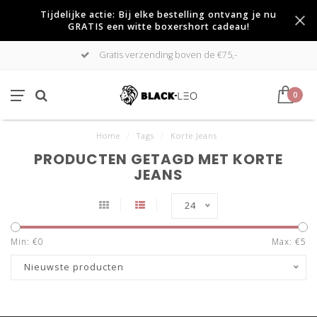
Tijdelijke actie: Bij elke bestelling ontvang je nu
GRATIS een witte boxershort cadeau!
Gratis verzending boven de €75,-
0
Home
/
Tags
/
Korte Jeans
PRODUCTEN GETAGD MET KORTE
JEANS
24
Min: €
0
Max: €
5
Nieuwste producten