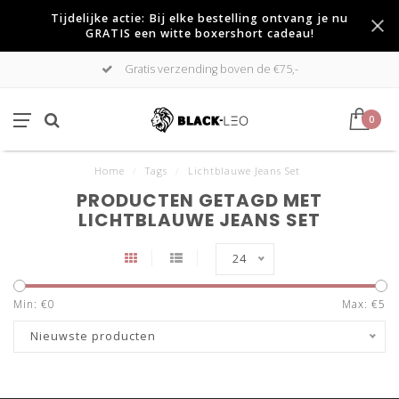
Tijdelijke actie: Bij elke bestelling ontvang je nu
GRATIS een witte boxershort cadeau!
Gratis verzending boven de €75,-
0
Home
/
Tags
/
Lichtblauwe Jeans Set
PRODUCTEN GETAGD MET
LICHTBLAUWE JEANS SET
24
Min: €
0
Max: €
5
Nieuwste producten