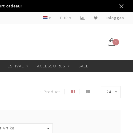
ort cadeau!
Niet goed geld terug
EUR
Inloggen
0
FESTIVAL
ACCESSOIRES
SALE!
1 Product
24
 Artikel