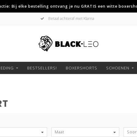
 actie: Bij elke bestelling ontvang je nu GRATIS een witte boxersh
Betaal achteraf met Klarna
LEDING
BESTSELLERS!
BOXERSHORTS
SCHOENEN
RT
S
Maat
Soort