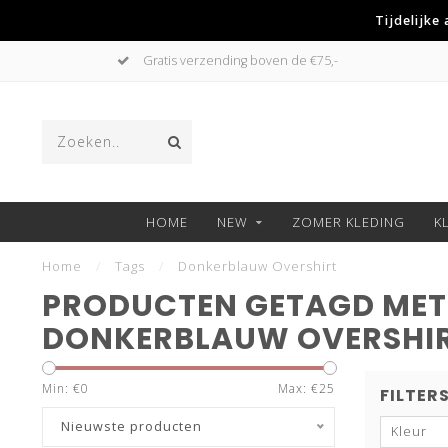
Tijdelijke
Gratis verzending boven de €75,-
HOME
NEW
ZOMER KLEDING
K
Home
/
Tags
/
Donkerblauw Overshirt
PRODUCTEN GETAGD MET
DONKERBLAUW OVERSHI
Min: €
0
Max: €
25
FILTER
Nieuwste producten
Kleur