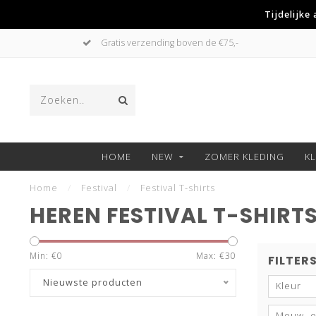
Tijdelijke
Betaal achteraf met Klarna
HOME
NEW
ZOMER KLEDING
K
Home
/
Festival
/
Festival T-shirts
HEREN FESTIVAL T-SHIRT
Min: €
0
Max: €
30
FILTER
Nieuwste producten
Kleur
Mouw- e