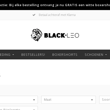
 actie: Bij elke bestelling ontvang je nu GRATIS een witte boxersh
Niet goed geld terug
LEDING
BESTSELLERS!
BOXERSHORTS
SCHOENEN
S
S
Maat
Soort
n Pijplengte