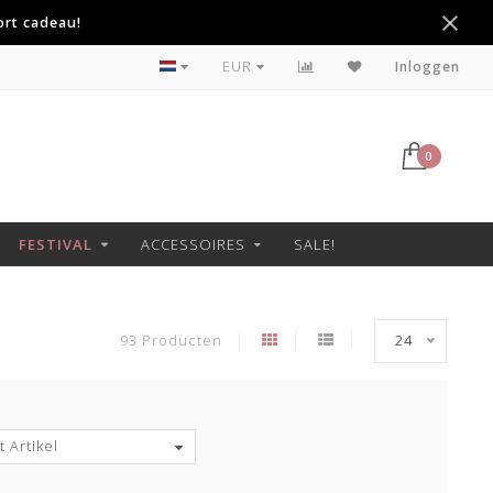
ort cadeau!
Voor 22:00 besteld, morgen in huis!
EUR
Inloggen
0
FESTIVAL
ACCESSOIRES
SALE!
93 Producten
24
 Artikel