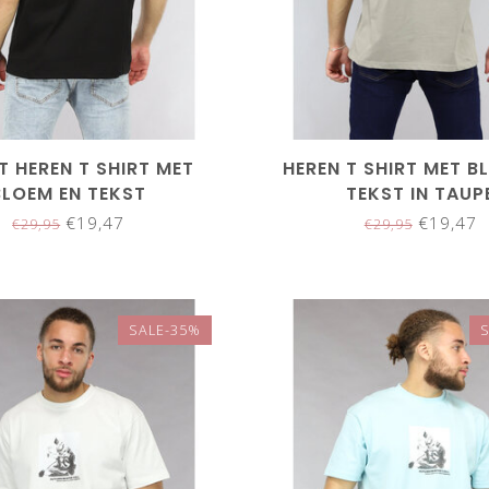
 HEREN T SHIRT MET
HEREN T SHIRT MET B
BLOEM EN TEKST
TEKST IN TAUP
€19,47
€19,47
€29,95
€29,95
SALE-35%