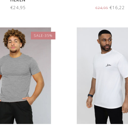
€24,95
€16,22
€24,95
SALE-35%