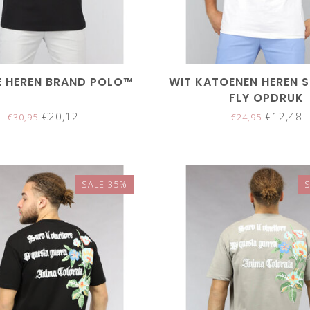
 HEREN BRAND POLO™
WIT KATOENEN HEREN S
FLY OPDRUK
€20,12
€12,48
€30,95
€24,95
SALE-35%