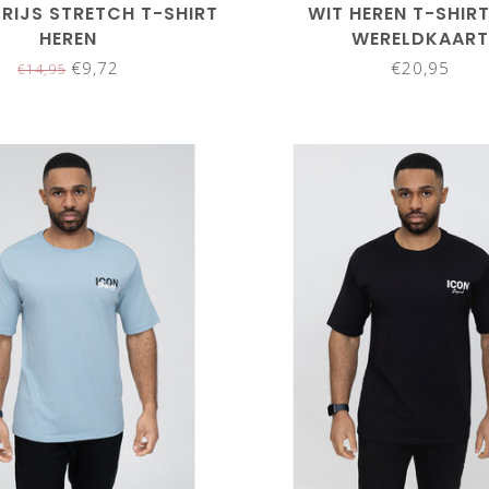
RIJS STRETCH T-SHIRT
WIT HEREN T-SHIR
HEREN
WERELDKAAR
€9,72
€20,95
€14,95