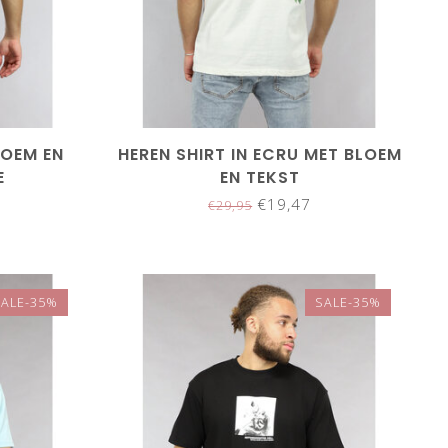
LOEM EN
HEREN SHIRT IN ECRU MET BLOEM
E
EN TEKST
€19,47
€29,95
SALE-35%
SALE-35%