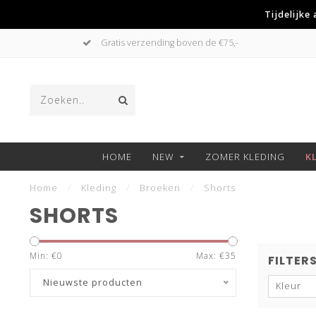
Tijdelijke
Betaal achteraf met Klarna
HOME
NEW
ZOMER KLEDING
K
Home
/
Kleding
/
Broeken
/
Shorts
SHORTS
Min: €
0
Max: €
35
FILTER
Nieuwste producten
Kleur