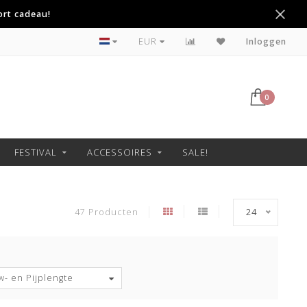
ort cadeau!
Voor 22:00 besteld, morgen in huis!
EUR
Inloggen
0
FESTIVAL
ACCESSOIRES
SALE!
47 Producten
24
- en Pijplengte