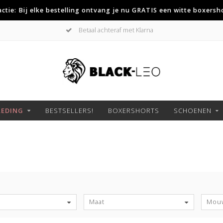
 actie: Bij elke bestelling ontvang je nu GRATIS een witte boxersh
Niet goed geld terug
LEDING
BESTSELLERS!
BOXERSHORTS
SCHOENEN
S
Maat
Mouw