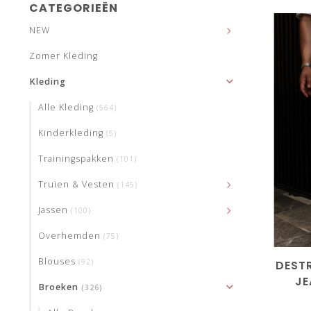
CATEGORIEËN
NEW
Zomer Kleding
Kleding
Alle Kleding
(564)
Kinderkleding
(5)
Trainingspakken
(101)
Truien & Vesten
(145)
Jassen
(100)
Overhemden
(75)
Blouses
(92)
DEST
JE
Broeken
(326)