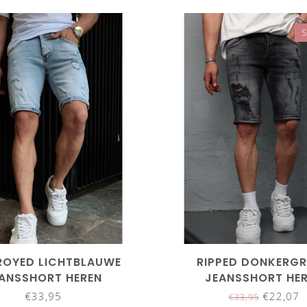
ROYED LICHTBLAUWE
RIPPED DONKERGR
ANSSHORT HEREN
JEANSSHORT HE
€33,95
€22,07
€33,95