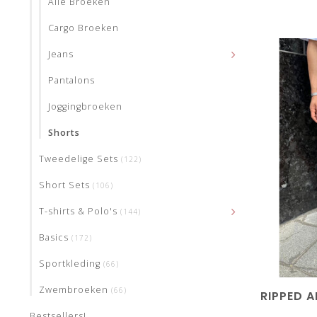
Alle Broeken
Cargo Broeken
Jeans
Pantalons
Joggingbroeken
Shorts
Tweedelige Sets
(122)
Short Sets
(106)
T-shirts & Polo's
(144)
Basics
(172)
Sportkleding
(66)
Zwembroeken
(66)
RIPPED 
Bestsellers!