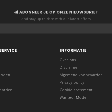
vind je
jongenskleding voo
met comfort, zodat jongens 
ABONNEER JE OP ONZE NIEUWSBRIEF
In onze collectie vind je on
And stay up to date with our latest offers
Jongens T-shirts
Hoodies & sweaters
Jongens jeans & broek
SERVICE
INFORMATIE
Joggingbroeken
Over ons
Setjes & outfits
Disclaimer
hoden
Algemene voorwaarden
Zomer- en winterkledi
Privacy policy
Onze
trendy jongens kled
waarden
Cookie statement
van fijne, comfortabele stof
Wanted: Model!
COMFORTABE
KINDERKLED