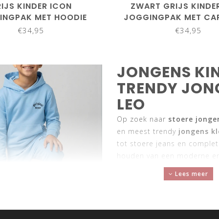
IJS KINDER ICON
ZWART GRIJS KINDE
INGPAK MET HOODIE
JOGGINGPAK MET C
€34,95
€34,95
JONGENS KIN
TRENDY JONG
LEO
Op zoek naar
stoere jonge
en meest trendy
jongens kl
tot stoere jeans en complete
houden van een moderne en 
STOERE JON
Lees meer
DAG
Of het nu gaat om school, b