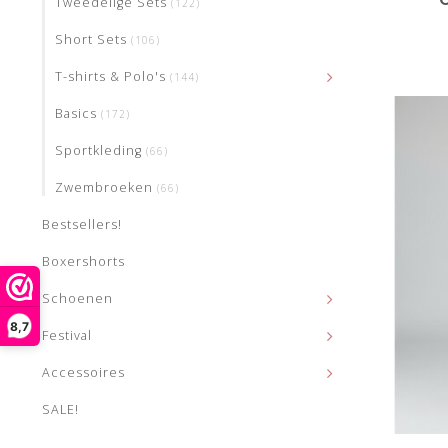
Tweedelige Sets
(122)
Short Sets
(106)
T-shirts & Polo's
(144)
Basics
(172)
Sportkleding
(66)
Zwembroeken
(66)
Bestsellers!
Boxershorts
Schoenen
8,7
Festival
Accessoires
SALE!