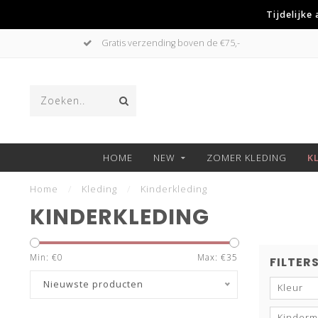
Tijdelijke
Gratis verzending boven de €75,-
HOME
NEW
ZOMER KLEDING
K
Home
/
Kleding
/
Kinderkleding
KINDERKLEDING
Min: €
0
Max: €
35
FILTER
Nieuwste producten
Kleur
Kinderm