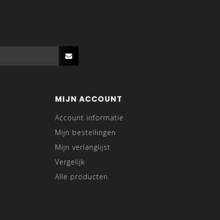
r elke gelegenheid
. Onze collectie combineert stijl
zich vrij kunnen bewegen én er goed uitzien.
der andere:
en
MIJN ACCOUNT
Account informatie
Mijn bestellingen
Mijn verlanglijst
ng
Vergelijk
ing
sluit aan op de laatste modetrends en is gemaakt
Alle producten
fen die tegen een stootje kunnen.
LE & TRENDY
ING VOOR JONGENS