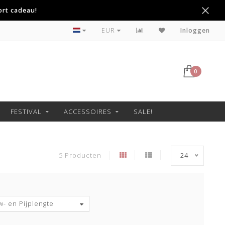
ort cadeau!
Niet goed geld terug
EUR
Inloggen
0
FESTIVAL
ACCESSOIRES
SALE!
5 Producten
24
- en Pijplengte