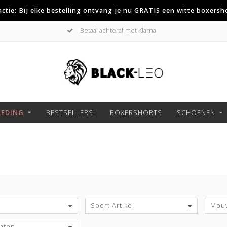
 actie: Bij elke bestelling ontvang je nu GRATIS een witte boxersh
Betaal achteraf met Klarna
LEDING
BESTSELLERS!
BOXERSHORTS
SCHOENEN
S
Soort Artikel
Mouw
aten