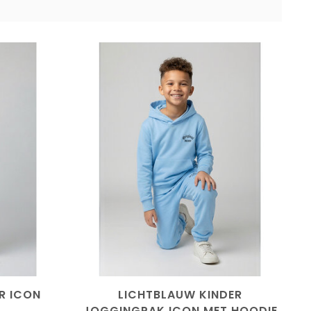
R ICON
LICHTBLAUW KINDER
K
JOGGINGPAK ICON MET HOODIE