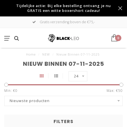
Tijdelijke actie: Bij elke bestelling ontvang je nu
GRATIS een witte boxershort cadeau!
Gratis verzending boven de €75,-
0
Home
/
NEW
/
Nieuw Binnen 07-11-2025
NIEUW BINNEN 07-11-2025
24
Min: €
0
Max: €
50
Nieuwste producten
FILTERS