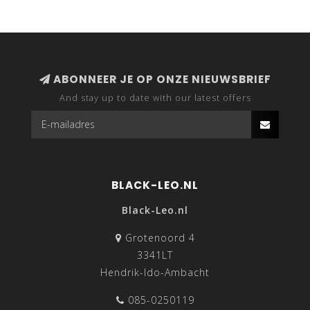
ABONNEER JE OP ONZE NIEUWSBRIEF
And stay up to date with our latest offers
BLACK-LEO.NL
Black-Leo.nl
Grotenoord 4
3341LT
Hendrik-Ido-Ambacht
085-0250119