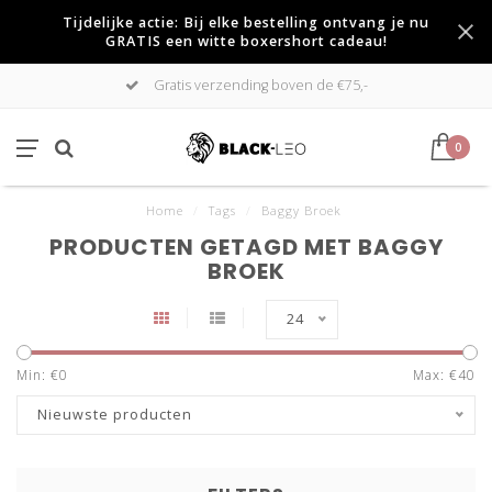
Tijdelijke actie: Bij elke bestelling ontvang je nu
GRATIS een witte boxershort cadeau!
Gratis verzending boven de €75,-
0
Home
/
Tags
/
Baggy Broek
PRODUCTEN GETAGD MET BAGGY
BROEK
24
Min: €
0
Max: €
40
Nieuwste producten