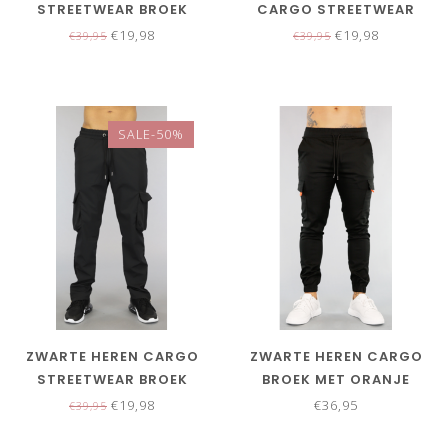
STREETWEAR BROEK
CARGO STREETWEAR
BROEK
€19,98
€19,98
€39,95
€39,95
SALE-50%
ZWARTE HEREN CARGO
ZWARTE HEREN CARGO
STREETWEAR BROEK
BROEK MET ORANJE
DETAILS
€19,98
€36,95
€39,95