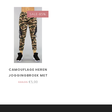
SALE-85%
CAMOUFLAGE HEREN
JOGGINGBROEK MET
ZAKKEN
€5,00
€33,95