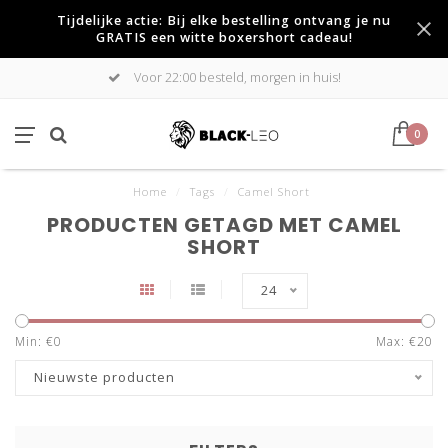
Tijdelijke actie: Bij elke bestelling ontvang je nu
GRATIS een witte boxershort cadeau!
Voor 22:00 besteld, morgen in huis!
0
Home
/
Tags
/
Camel Short
PRODUCTEN GETAGD MET CAMEL
SHORT
24
Min: €
0
Max: €
20
Nieuwste producten