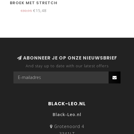
BROEK MET STRETCH
€15,48
€30,95
ABONNEER JE OP ONZE NIEUWSBRIEF
And stay up to date with our latest offers
BLACK-LEO.NL
Black-Leo.nl
Grotenoord 4
3341LT