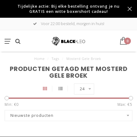
Tijdelijke actie: Bij elke bestelling ontvang je nu
GRATIS een witte boxershort cadeau!
Voor 22:00 besteld, morgen in huis!
0
Home
/
Tags
/
Mosterd Gele Broek
PRODUCTEN GETAGD MET MOSTERD
GELE BROEK
24
Min: €
0
Max: €
5
Nieuwste producten