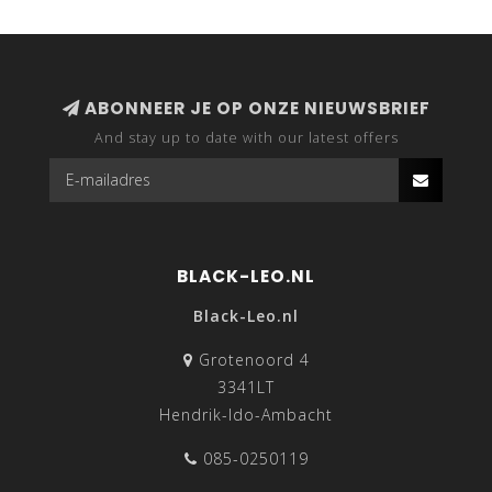
ABONNEER JE OP ONZE NIEUWSBRIEF
And stay up to date with our latest offers
BLACK-LEO.NL
Black-Leo.nl
Grotenoord 4
3341LT
Hendrik-Ido-Ambacht
085-0250119