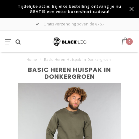
Tijdelijke actie: Bij elke bestelling ontvang je nu
GRATIS een witte boxershort cadeau!
Gratis verzending boven de €75,-
0
Home
/
Basic Heren Huispak in Donkergroen
BASIC HEREN HUISPAK IN
DONKERGROEN