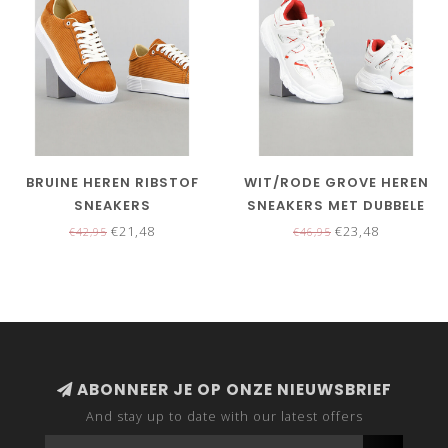
BRUINE HEREN RIBSTOF
WIT/RODE GROVE HEREN
SNEAKERS
SNEAKERS MET DUBBELE
VETER
€21,48
€23,48
€42,95
€46,95
ABONNEER JE OP ONZE NIEUWSBRIEF
And stay up to date with our latest offers