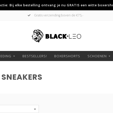
 actie: Bij elke bestelling ontvang je nu GRATIS een witte boxersh
Gratis verzending boven de €75,-
LEDING
BESTSELLERS!
BOXERSHORTS
SCHOENEN
 SNEAKERS
S