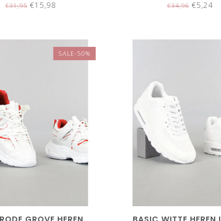
€15,98
€5,24
€31,95
€34,96
SALE-50%
RODE GROVE HEREN
BASIC WITTE HEREN