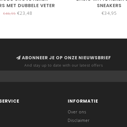
RS MET DUBBELE VETER
SNEAKERS
€23,48
€34,95
€46,95
ABONNEER JE OP ONZE NIEUWSBRIEF
And stay up to date with our latest offers
SERVICE
INFORMATIE
Over ons
Disclaimer