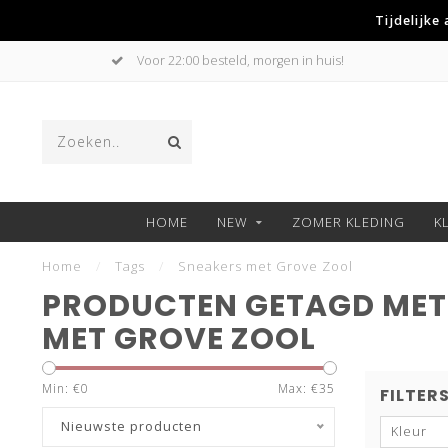
Tijdelijke
Voor 22:00 besteld, morgen in huis!
HOME
NEW
ZOMER KLEDING
K
Home
/
Tags
/
Sneakers met Grove Zool
PRODUCTEN GETAGD MET
MET GROVE ZOOL
Min: €
0
Max: €
35
FILTER
Nieuwste producten
Kleur