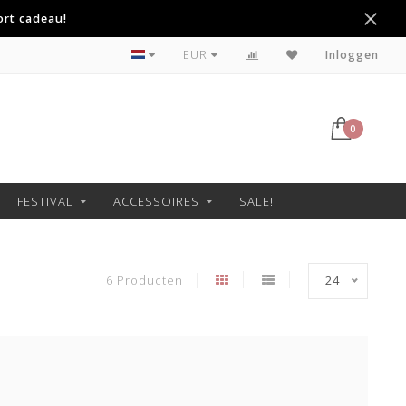
ort cadeau!
Betaal achteraf met Klarna
EUR
Inloggen
0
FESTIVAL
ACCESSOIRES
SALE!
6 Producten
24