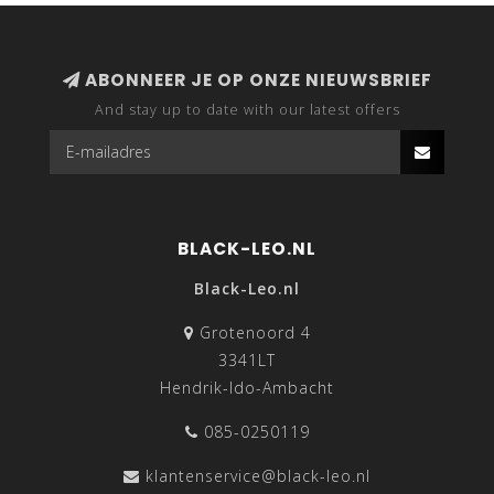
ABONNEER JE OP ONZE NIEUWSBRIEF
And stay up to date with our latest offers
BLACK-LEO.NL
Black-Leo.nl
Grotenoord 4
3341LT
Hendrik-Ido-Ambacht
085-0250119
klantenservice@black-leo.nl