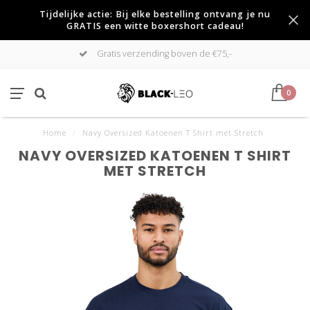
Tijdelijke actie: Bij elke bestelling ontvang je nu
GRATIS een witte boxershort cadeau!
Gratis verzending boven de €75,-
0
Home
/
Navy Oversized Katoenen T Shirt met Stretch
NAVY OVERSIZED KATOENEN T SHIRT
MET STRETCH