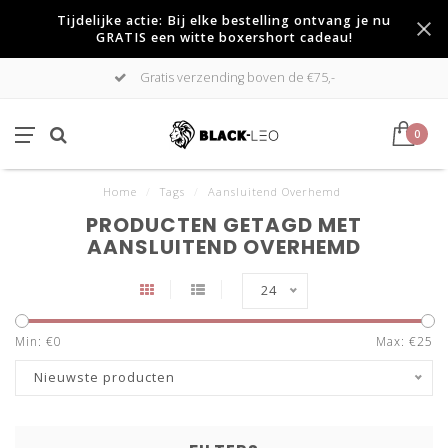
Tijdelijke actie: Bij elke bestelling ontvang je nu
GRATIS een witte boxershort cadeau!
Gratis verzending boven de €75,-
0
Home
/
Tags
/
Aansluitend Overhemd
PRODUCTEN GETAGD MET
AANSLUITEND OVERHEMD
24
Min: €
0
Max: €
25
Nieuwste producten