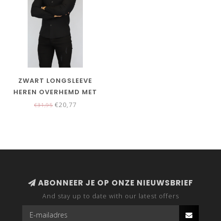
ZWART LONGSLEEVE
HEREN OVERHEMD MET
STRETCH
€20,77
€31,95
ABONNEER JE OP ONZE NIEUWSBRIEF
And stay up to date with our latest offers