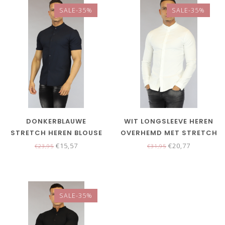
SALE-35%
SALE-35%
DONKERBLAUWE
WIT LONGSLEEVE HEREN
STRETCH HEREN BLOUSE
OVERHEMD MET STRETCH
MET KORTE MOUWEN
€15,57
€20,77
€23,95
€31,95
SALE-35%