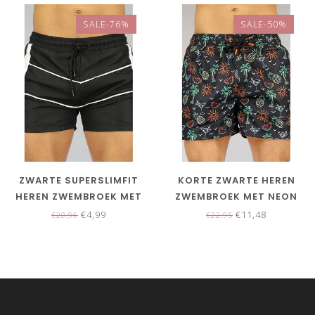
SALE-76%
SALE-50%
ZWARTE SUPERSLIMFIT
KORTE ZWARTE HEREN
HEREN ZWEMBROEK MET
ZWEMBROEK MET NEON
STREPEN
PRINT
€4,99
€11,48
€20,96
€22,95