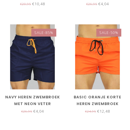
VETER
€10,48
€4,04
€20,95
€26,95
SALE-85%
SALE-50%
NAVY HEREN ZWEMBROEK
BASIC ORANJE KORTE
MET NEON VETER
HEREN ZWEMBROEK
€4,04
€12,48
€26,95
€24,95