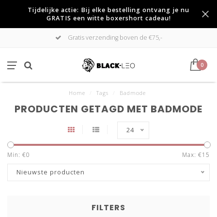
Tijdelijke actie: Bij elke bestelling ontvang je nu
GRATIS een witte boxershort cadeau!
Gratis verzending boven de €75,-
0
Home
/
Tags
/
Badmode
PRODUCTEN GETAGD MET BADMODE
24
Min: €
0
Max: €
15
Nieuwste producten
FILTERS