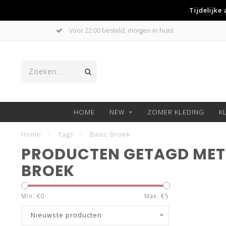
Tijdelijke
Voor 22:00 besteld, morgen in huis!
HOME
NEW
ZOMER KLEDING
K
Home
/
Tags
/
Basic Broek
PRODUCTEN GETAGD MET
BROEK
Min: €
0
Max: €
5
Nieuwste producten