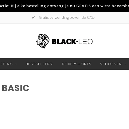
 actie: Bij elke bestelling ontvang je nu GRATIS een witte boxersh
Gratis verzending boven de €75,-
LEDING
BESTSELLERS!
BOXERSHORTS
SCHOENEN
 BASIC