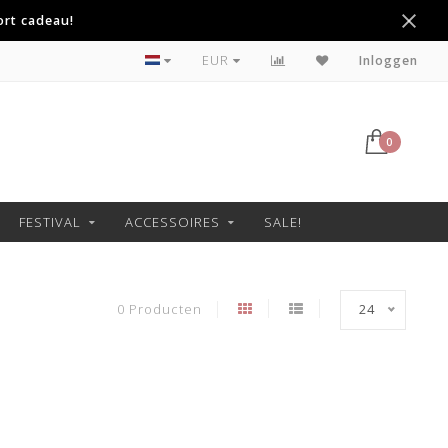
ort cadeau!
Betaal achteraf met Klarna
EUR
Inloggen
0
FESTIVAL
ACCESSOIRES
SALE!
0 Producten
24