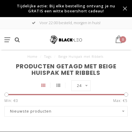
Tijdelijke actie: Bij elke bestelling ontvang je nu
GRATIS een witte boxershort cadeau!
Voor 22:00 besteld, morgen in huis!
0
Home
/
Tags
/
Beige Huispak met Ribbels
PRODUCTEN GETAGD MET BEIGE
HUISPAK MET RIBBELS
24
Min: €
0
Max: €
5
Nieuwste producten