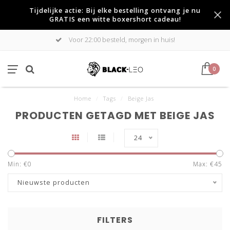
Tijdelijke actie: Bij elke bestelling ontvang je nu
GRATIS een witte boxershort cadeau!
Voor 22:00 besteld, morgen in huis!
0
Home
/
Tags
/
Beige Jas
PRODUCTEN GETAGD MET BEIGE JAS
24
Min: €
0
Max: €
45
Nieuwste producten
FILTERS