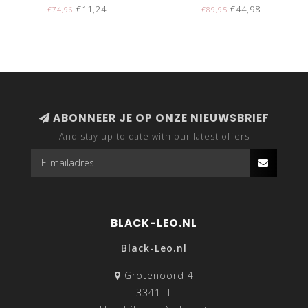
JACK
WINTERJAS
€11,24
€44,98
€74,96
€89,95
ABONNEER JE OP ONZE NIEUWSBRIEF
And stay up to date with our latest offers
BLACK-LEO.NL
Black-Leo.nl
Grotenoord 4
3341LT