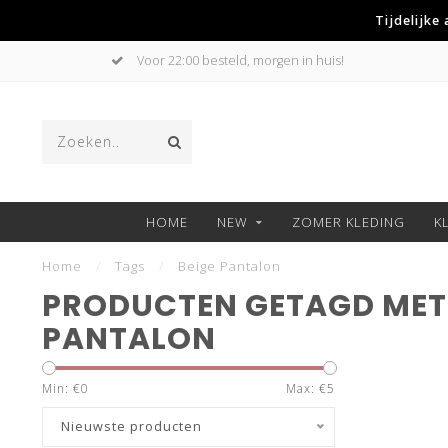
Tijdelijke
Voor 22:00 besteld, morgen in huis!
HOME
NEW
ZOMER KLEDING
K
Home
/
Tags
/
Beige Pantalon
PRODUCTEN GETAGD MET 
PANTALON
Min: €
0
Max: €
5
Nieuwste producten