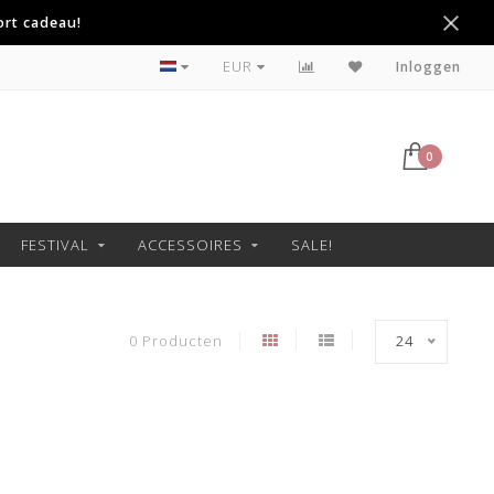
ort cadeau!
Betaal achteraf met Klarna
EUR
Inloggen
0
FESTIVAL
ACCESSOIRES
SALE!
0 Producten
24