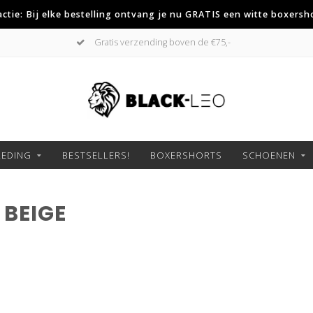
 actie: Bij elke bestelling ontvang je nu GRATIS een witte boxersh
Gratis verzending boven de €75,-
LEDING
BESTSELLERS!
BOXERSHORTS
SCHOENEN
BEIGE