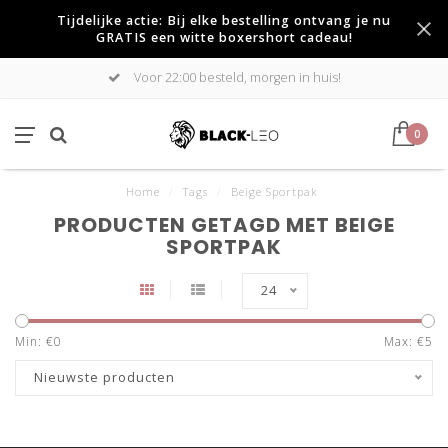
Tijdelijke actie: Bij elke bestelling ontvang je nu
GRATIS een witte boxershort cadeau!
Voor 22:00 besteld, morgen in huis!
0
Home
/
Tags
/
Beige Sportpak
PRODUCTEN GETAGD MET BEIGE
SPORTPAK
24
Min: €
0
Max: €
5
Nieuwste producten