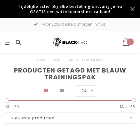
Tijdelijke actie: Bij elke bestelling ontvang je nu
GRATIS een witte boxershort cadeau!
Voor 22:00 besteld, morgen in huis!
0
Home
/
Tags
/
Blauw Trainingspak
PRODUCTEN GETAGD MET BLAUW
TRAININGSPAK
24
Min: €
0
Max: €
5
Nieuwste producten