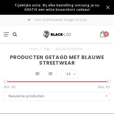
Tijdelijke actie: Bij elke bestelling ontvang je nu
GRATIS een witte boxershort cadeau!
Voor 22:00 besteld, morgen in huis!
0
Home
/
Tags
/
Blauwe Streetwear
PRODUCTEN GETAGD MET BLAUWE
STREETWEAR
24
Min: €
0
Max: €
5
Nieuwste producten