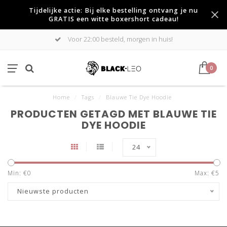
Tijdelijke actie: Bij elke bestelling ontvang je nu
GRATIS een witte boxershort cadeau!
Voor 22:00 besteld, morgen in huis!
0
Home
/
Tags
/
Blauwe Tie Dye Hoodie
PRODUCTEN GETAGD MET BLAUWE TIE
DYE HOODIE
24
Min: €
0
Max: €
5
Nieuwste producten