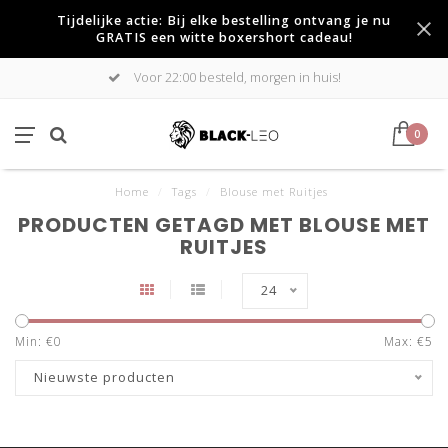
Tijdelijke actie: Bij elke bestelling ontvang je nu
GRATIS een witte boxershort cadeau!
Voor 22:00 besteld, morgen in huis!
0
Home
/
Tags
/
Blouse met Ruitjes
PRODUCTEN GETAGD MET BLOUSE MET
RUITJES
24
Min: €
0
Max: €
5
Nieuwste producten