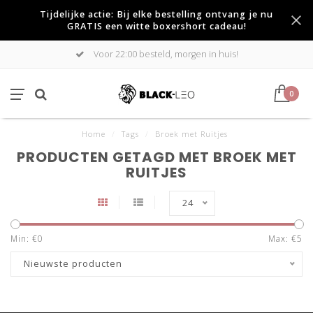
Tijdelijke actie: Bij elke bestelling ontvang je nu
GRATIS een witte boxershort cadeau!
Voor 22:00 besteld, morgen in huis!
0
Home
/
Tags
/
Broek met Ruitjes
PRODUCTEN GETAGD MET BROEK MET
RUITJES
24
Min: €
0
Max: €
5
Nieuwste producten