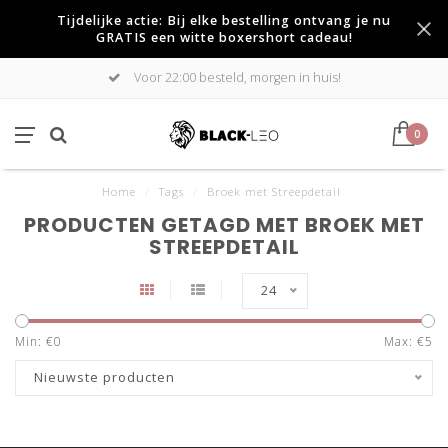
Tijdelijke actie: Bij elke bestelling ontvang je nu
GRATIS een witte boxershort cadeau!
Voor 22:00 besteld, morgen in huis!
0
Home
/
Tags
/
Broek met Streepdetail
PRODUCTEN GETAGD MET BROEK MET
STREEPDETAIL
24
Min: €
0
Max: €
5
Nieuwste producten