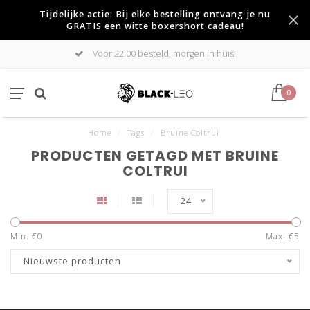
Tijdelijke actie: Bij elke bestelling ontvang je nu
GRATIS een witte boxershort cadeau!
Voor 22:00 besteld, morgen in huis!
0
Home
/
Tags
/
Bruine Coltrui
PRODUCTEN GETAGD MET BRUINE
COLTRUI
24
Min: €
0
Max: €
5
Nieuwste producten