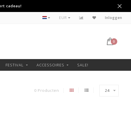
ort cadeau!
Betaal achteraf met Klarna
EUR
Inloggen
0
FESTIVAL
ACCESSOIRES
SALE!
0 Producten
24