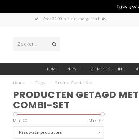
Tijdelijke
Voor 22:00 besteld, morgen in huis!
HOME
NEW
ZOMER KLEDING
K
Home
/
Tags
/
Bruine Combi-Set
PRODUCTEN GETAGD MET
COMBI-SET
Min: €
0
Max: €
5
Nieuwste producten