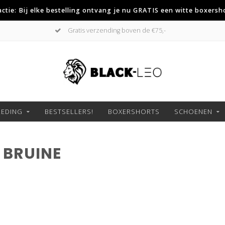
 actie: Bij elke bestelling ontvang je nu GRATIS een witte boxersh
Gratis verzending boven de €75,-
LEDING
BESTSELLERS!
BOXERSHORTS
SCHOENEN
 BRUINE