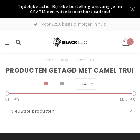
Tijdelijke actie: Bij elke bestelling ontvang je nu
GRATIS een witte boxershort cadeau!
Voor 22:00 besteld, morgen in huis!
0
Home
/
Tags
/
Camel Trui
PRODUCTEN GETAGD MET CAMEL TRUI
24
Min: €
0
Max: €
5
Nieuwste producten