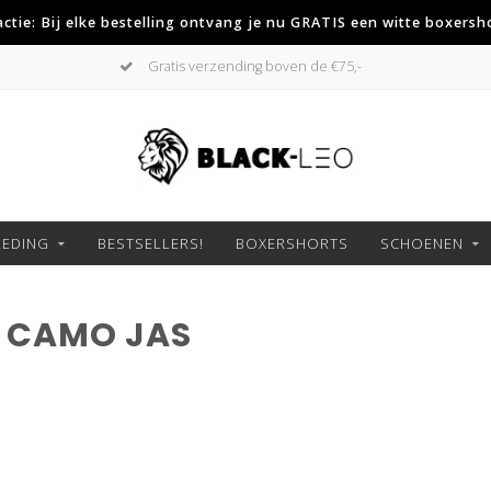
 actie: Bij elke bestelling ontvang je nu GRATIS een witte boxersh
Gratis verzending boven de €75,-
LEDING
BESTSELLERS!
BOXERSHORTS
SCHOENEN
 CAMO JAS