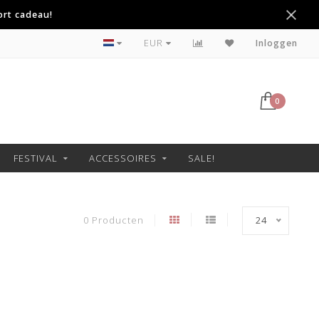
ort cadeau!
Betaal achteraf met Klarna
EUR
Inloggen
0
FESTIVAL
ACCESSOIRES
SALE!
0 Producten
24