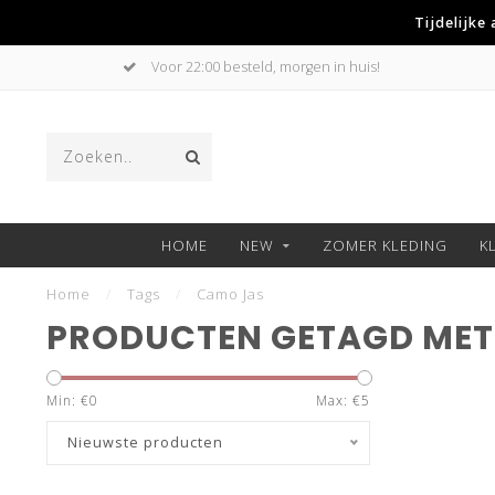
Tijdelijke
Voor 22:00 besteld, morgen in huis!
HOME
NEW
ZOMER KLEDING
K
Home
/
Tags
/
Camo Jas
PRODUCTEN GETAGD MET
Min: €
0
Max: €
5
Nieuwste producten