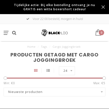
Tijdelijke actie: Bij elke bestelling ontvang je nu
GRATIS een witte boxershort cadeau!
Voor 22:00 besteld, morgen in huis!
0
Home
/
Tags
/
Cargo Joggingbroek
PRODUCTEN GETAGD MET CARGO
JOGGINGBROEK
24
Min: €
0
Max: €
5
Nieuwste producten