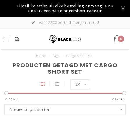
Tijdelijke actie: Bij elke bestelling ontvang je nu
GRATIS een witte boxershort cadeau!
Voor 22:00 besteld, morgen in huis!
0
Home
/
Tags
/
Cargo Short Set
PRODUCTEN GETAGD MET CARGO
SHORT SET
24
Min: €
0
Max: €
5
Nieuwste producten