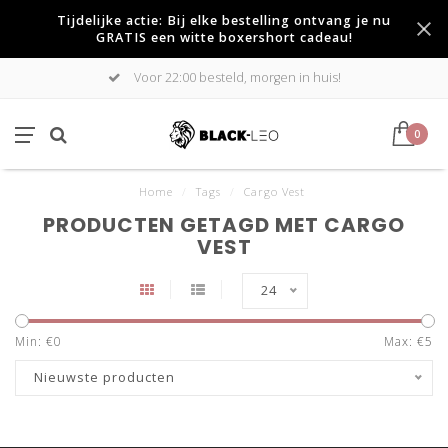
Tijdelijke actie: Bij elke bestelling ontvang je nu
GRATIS een witte boxershort cadeau!
Voor 22:00 besteld, morgen in huis!
0
Home
/
Tags
/
Cargo Vest
PRODUCTEN GETAGD MET CARGO
VEST
24
Min: €
0
Max: €
5
Nieuwste producten