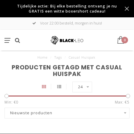
Tijdelijke actie: Bij elke bestelling ontvang je nu
GRATIS een witte boxershort cadeau!
Voor 22:00 besteld, morgen in huis!
0
Home
/
Tags
/
Casual Huispak
PRODUCTEN GETAGD MET CASUAL
HUISPAK
24
Min: €
0
Max: €
5
Nieuwste producten