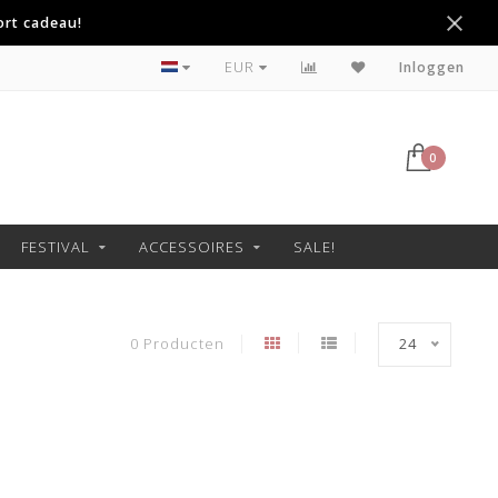
ort cadeau!
Betaal achteraf met Klarna
EUR
Inloggen
0
FESTIVAL
ACCESSOIRES
SALE!
0 Producten
24