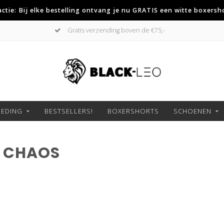
 actie: Bij elke bestelling ontvang je nu GRATIS een witte boxersh
Gratis verzending boven de €75,-
LEDING
BESTSELLERS!
BOXERSHORTS
SCHOENEN
 CHAOS