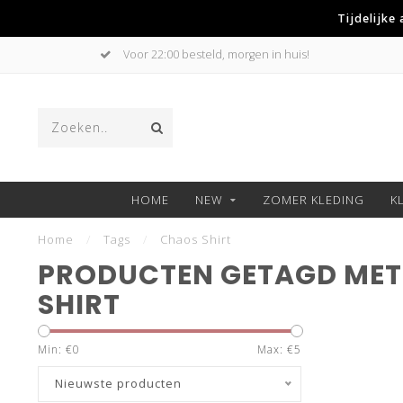
Tijdelijke
Voor 22:00 besteld, morgen in huis!
HOME
NEW
ZOMER KLEDING
K
Home
/
Tags
/
Chaos Shirt
PRODUCTEN GETAGD MET
SHIRT
Min: €
0
Max: €
5
Nieuwste producten