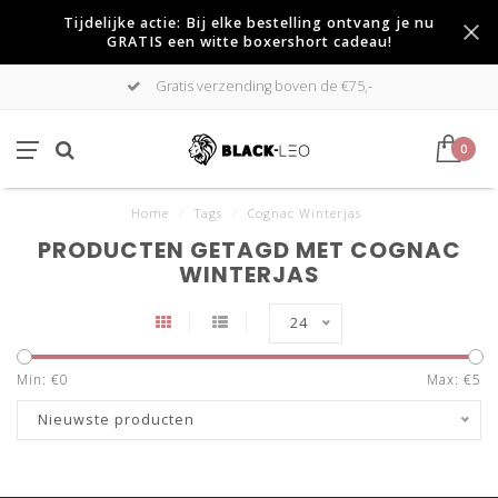
Tijdelijke actie: Bij elke bestelling ontvang je nu
GRATIS een witte boxershort cadeau!
Gratis verzending boven de €75,-
0
Home
/
Tags
/
Cognac Winterjas
PRODUCTEN GETAGD MET COGNAC
WINTERJAS
24
Min: €
0
Max: €
5
Nieuwste producten