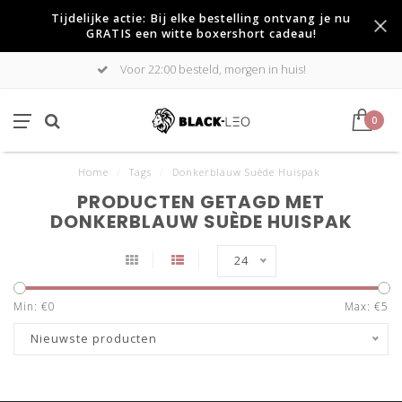
Tijdelijke actie: Bij elke bestelling ontvang je nu
GRATIS een witte boxershort cadeau!
Voor 22:00 besteld, morgen in huis!
0
Home
/
Tags
/
Donkerblauw Suède Huispak
PRODUCTEN GETAGD MET
DONKERBLAUW SUÈDE HUISPAK
24
Min: €
0
Max: €
5
Nieuwste producten