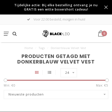
Tijdelijke actie: Bij elke bestelling ontvang je nu
GRATIS een witte boxershort cadeau!
Voor 22:00 besteld, morgen in huis!
0
Home
/
Tags
/
Donkerblauw Velvet Vest
PRODUCTEN GETAGD MET
DONKERBLAUW VELVET VEST
24
Min: €
0
Max: €
5
Nieuwste producten