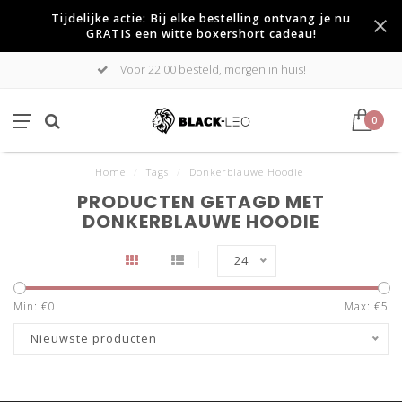
Tijdelijke actie: Bij elke bestelling ontvang je nu
GRATIS een witte boxershort cadeau!
Voor 22:00 besteld, morgen in huis!
0
Home
/
Tags
/
Donkerblauwe Hoodie
PRODUCTEN GETAGD MET
DONKERBLAUWE HOODIE
24
Min: €
0
Max: €
5
Nieuwste producten