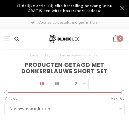
Tijdelijke actie: Bij elke bestelling ontvang je nu
GRATIS een witte boxershort cadeau!
Voor 22:00 besteld, morgen in huis!
0
Home
/
Tags
/
Donkerblauwe Short Set
PRODUCTEN GETAGD MET
DONKERBLAUWE SHORT SET
24
Min: €
0
Max: €
5
Nieuwste producten