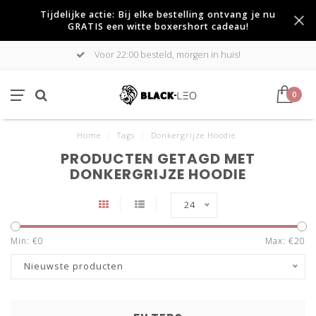
Tijdelijke actie: Bij elke bestelling ontvang je nu
GRATIS een witte boxershort cadeau!
Voor 22:00 besteld, morgen in huis!
0
Home
/
Tags
/
Donkergrijze Hoodie
PRODUCTEN GETAGD MET
DONKERGRIJZE HOODIE
24
Min: €
0
Max: €
20
Nieuwste producten