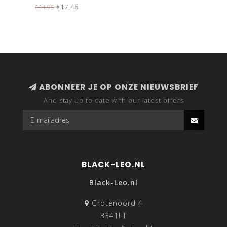
MET ZAKKEN
€17,48
€34,95
ABONNEER JE OP ONZE NIEUWSBRIEF
And stay up to date with our latest offers
BLACK-LEO.NL
Black-Leo.nl
Grotenoord 4
3341LT