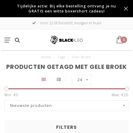
Tijdelijke actie: Bij elke bestelling ontvang je nu
GRATIS een witte boxershort cadeau!
Voor 22:00 besteld, morgen in huis!
0
Home
/
Tags
/
Gele Broek
PRODUCTEN GETAGD MET GELE BROEK
24
Min: €
0
Max: €
20
Nieuwste producten
FILTERS