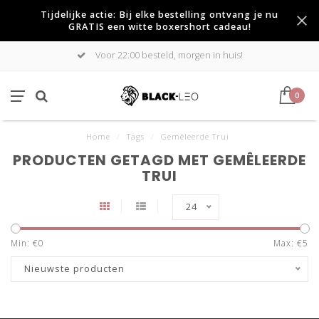
Tijdelijke actie: Bij elke bestelling ontvang je nu
GRATIS een witte boxershort cadeau!
Voor 22:00 besteld, morgen in huis!
0
Home
/
Tags
/
Gemêleerde Trui
PRODUCTEN GETAGD MET GEMÊLEERDE
TRUI
24
Min: €
0
Max: €
5
Nieuwste producten