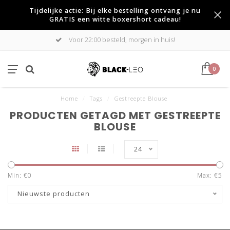
Tijdelijke actie: Bij elke bestelling ontvang je nu
GRATIS een witte boxershort cadeau!
Voor 22:00 besteld, morgen in huis!
0
Home
/
Tags
/
Gestreepte Blouse
PRODUCTEN GETAGD MET GESTREEPTE
BLOUSE
24
Min: €
0
Max: €
5
Nieuwste producten