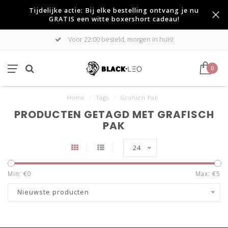
Tijdelijke actie: Bij elke bestelling ontvang je nu
GRATIS een witte boxershort cadeau!
Voor 22:00 besteld, morgen in huis!
0
Home
/
Tags
/
Grafisch Pak
PRODUCTEN GETAGD MET GRAFISCH
PAK
24
Min: €
0
Max: €
5
Nieuwste producten