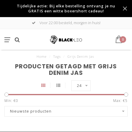
Tijdelijke actie: Bij elke bestelling ontvang je nu
GRATIS een witte boxershort cadeau!
Voor 22:00 besteld, morgen in huis!
0
Home
/
Tags
/
Grijs Denim Jas
PRODUCTEN GETAGD MET GRIJS
DENIM JAS
24
Min: €
0
Max: €
5
Nieuwste producten